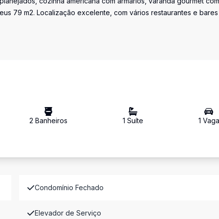
 planejados, cozinha americana com armários, varanda gourmet co
seus 79 m2. Localização excelente, com vários restaurantes e bares
2
Banheiro
s
1
Suíte
1
Vag
Condomínio Fechado
Elevador de Serviço