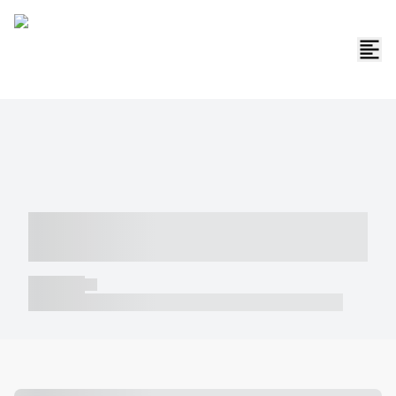
----- ----- -- ------ ---- ---- -- ----- -----
----- --- ------
----- -----
----- ----- -- ------ ---- ---- -- ----- ----- ----- --- ------