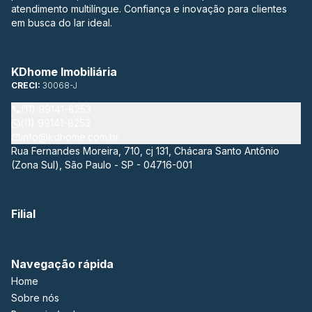
atendimento multilíngue. Confiança e inovação para clientes
em busca do lar ideal.
KDhome Imobiliária
CRECI:
30068-J
(11) 99141-8253
(11) 99141-8253
info@kdhome.com.br
Rua Fernandes Moreira, 710, cj 131, Chácara Santo Antônio
(Zona Sul), São Paulo - SP - 04716-001
Filial
Navegação rápida
Home
Sobre nós