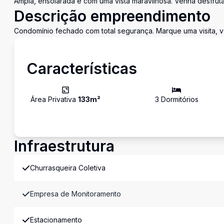
Ampla, ensolarada e com uma vista maravilhosa. Venha desfruta
Descrição empreendimento
Condomínio fechado com total segurança. Marque uma visita,
Características
Área Privativa
133
m²
3
Dormitório
s
Infraestrutura
Churrasqueira Coletiva
Empresa de Monitoramento
Estacionamento