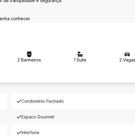
r de tranqulidade e segurança.
 venha conhecer
2
Banheiro
s
1
Suíte
2
Vaga
Condomínio Fechado
Espaco Gourmet
Interfone