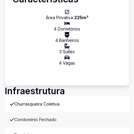
Área Privativa
225
m²
4
Dormitório
s
4
Banheiro
s
3
Suíte
s
4
Vaga
s
Infraestrutura
Churrasqueira Coletiva
Condomínio Fechado