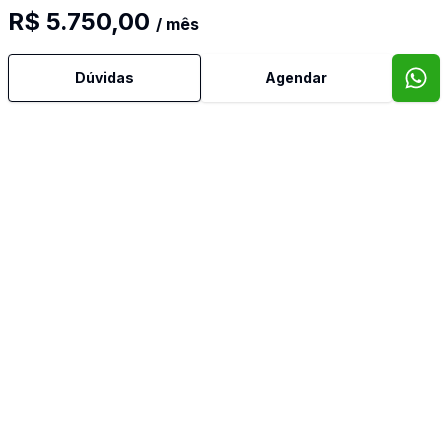
R$ 5.750,00
/ mês
Dúvidas
Agendar
Mais informações
Água Quente
Armários Embutidos
Cozinha Planejada
Dormitório com Armários