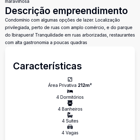
maravilhosa
Descrição empreendimento
Condomínio com algumas opções de lazer. Localização
privilegiada, perto de ruas com amplo comércio, e do parque
do Ibirapuera! Tranquilidade em ruas arborizadas, restaurantes
com alta gastronomia a poucas quadras
Características
Área Privativa
212
m²
4
Dormitório
s
4
Banheiro
s
4
Suíte
s
4
Vaga
s