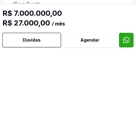
Água Quente
R$ 7.000.000,00
Ar Condicionado
R$ 27.000,00
/ mês
Área de Serviço
Dúvidas
Agendar
Armários Embutidos
Banheiro Social
Copa
Cozinha
Dependência de Empregada
Dormitório com Armários