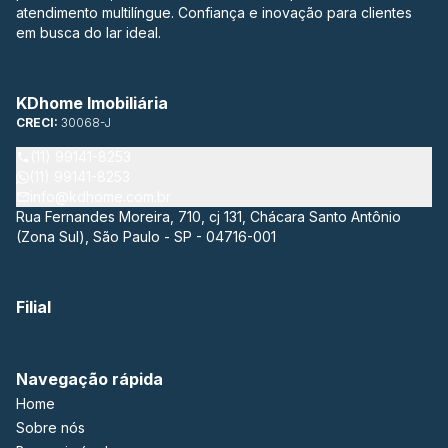
atendimento multilíngue. Confiança e inovação para clientes
em busca do lar ideal.
KDhome Imobiliária
CRECI:
30068-J
(11) 99141-8253
(11) 99141-8253
info@kdhome.com.br
Rua Fernandes Moreira, 710, cj 131, Chácara Santo Antônio
(Zona Sul), São Paulo - SP - 04716-001
Filial
Navegação rápida
Home
Sobre nós