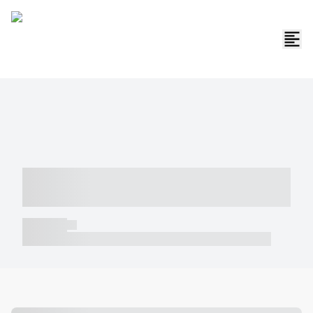
----- ----- -- ------ ---- ---- -- ----- -----
----- --- ------
----- -----
----- ----- -- ------ ---- ---- -- ----- ----- ----- --- ------