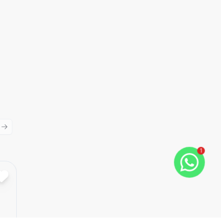
ious slide
Next slide
1
Cód:
6450
Comparar