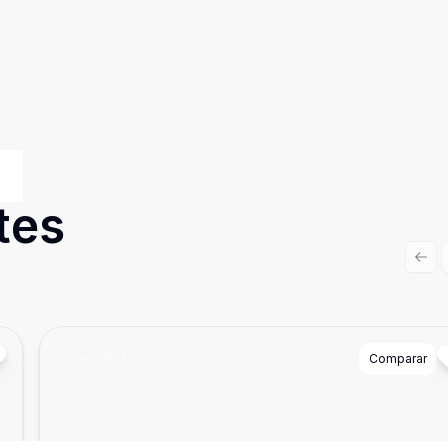
tes
Prev
Cód:
2627
Comparar