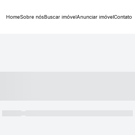
Home
Sobre nós
Buscar imóvel
Anunciar imóvel
Contato
----- ---- ---- -- ----
----- -----
----- ----- -- ------ ---- ---- -- ----- ----- ----- --- ------