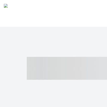
----- ----- -- -
- ------