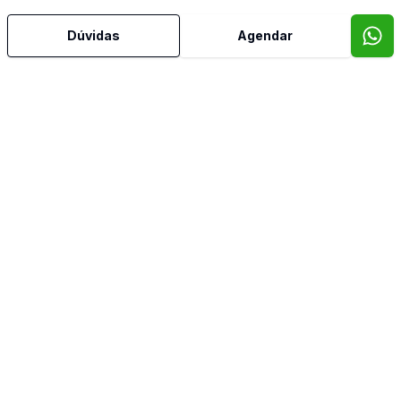
Mais informações
Dúvidas
Agendar
Água Quente
Armários Embutidos
Cozinha Americana
Cozinha Planejada
Edícula
Sacada
Suíte Master
Terraço