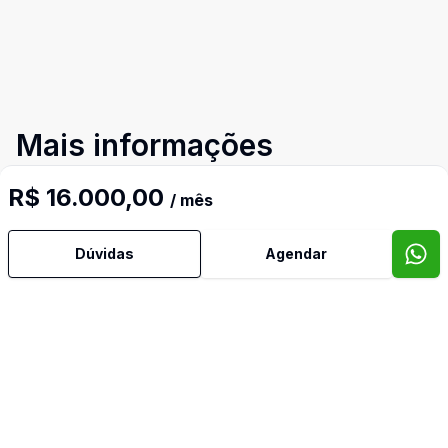
Mais informações
R$ 16.000,00
/ mês
Água Quente
Dúvidas
Agendar
Ar Condicionado
Área de Serviço
Armários Embutidos
Banheiro Social