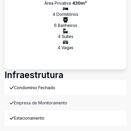
Área Privativa
430
m²
4
Dormitório
s
6
Banheiro
s
4
Suíte
s
4
Vaga
s
Infraestrutura
Condomínio Fechado
Empresa de Monitoramento
Estacionamento