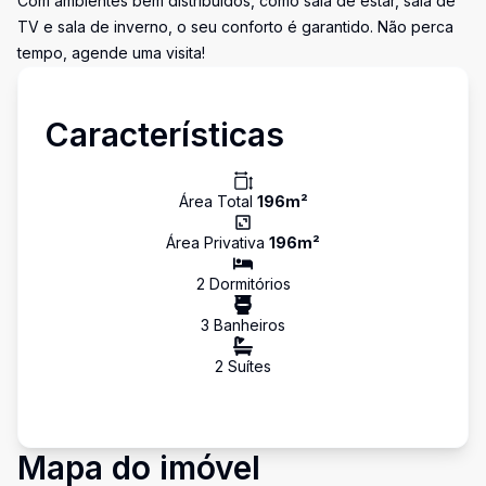
Com ambientes bem distribuídos, como sala de estar, sala de
TV e sala de inverno, o seu conforto é garantido. Não perca
tempo, agende uma visita!
Características
Área Total
196
m²
Área Privativa
196
m²
2
Dormitório
s
3
Banheiro
s
2
Suíte
s
Mapa do imóvel