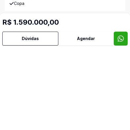
Copa
Cozinha
R$ 1.590.000,00
Dependência de Empregada
Dúvidas
Agendar
Despensa
Dormitório com Armários
Edícula
Escritório
Estar Íntimo
Jardim de Inverno