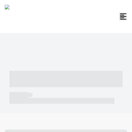
----- ----- -- ------ ---- ---- -- ----- -----
----- --- ------
----- -----
----- ----- -- ------ ---- ---- -- ----- ----- ----- --- ------