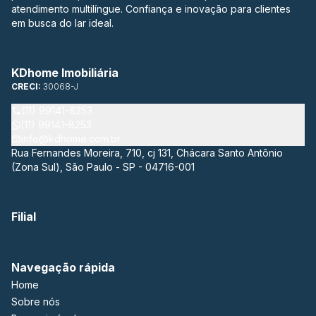
atendimento multilíngue. Confiança e inovação para clientes
em busca do lar ideal.
KDhome Imobiliária
CRECI:
30068-J
(11) 99141-8253
(11) 99141-8253
info@kdhome.com.br
Rua Fernandes Moreira, 710, cj 131, Chácara Santo Antônio
(Zona Sul), São Paulo - SP - 04716-001
Filial
Navegação rápida
Home
Sobre nós