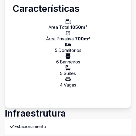
Características
Área Total
1050
m²
Área Privativa
700
m²
5
Dormitório
s
6
Banheiro
s
5
Suíte
s
4
Vaga
s
Infraestrutura
Estacionamento