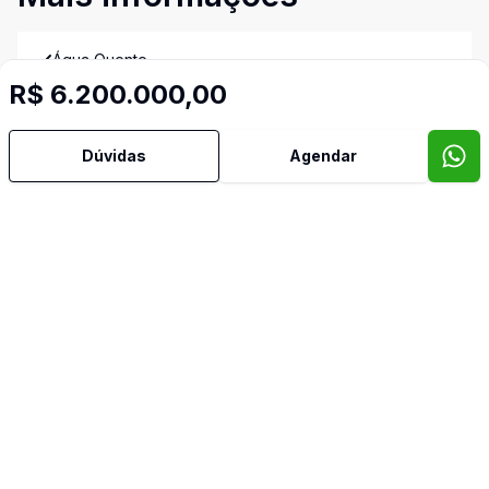
Água Quente
R$ 6.200.000,00
Área de Serviço
Dúvidas
Agendar
Armários Embutidos
Banheiro Social
Copa
Cozinha
Dependência de Empregada
Dormitório com Armários