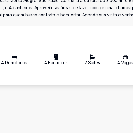
cara Monte Alegre, São Paulo. Com uma área total de 3.000 m² e 8
es, e 4 banheiros. Aproveite as áreas de lazer com piscina, churrasq
al para quem busca conforto e bem-estar. Agende sua visita e venh
4
Dormitório
s
4
Banheiro
s
2
Suíte
s
4
Vaga