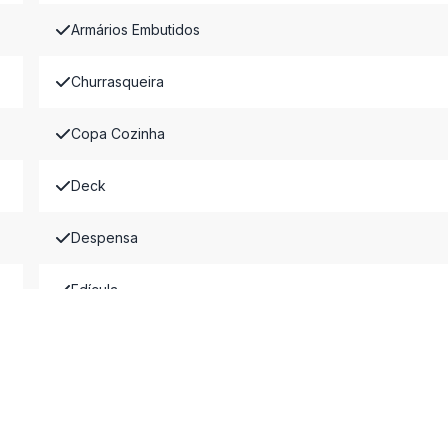
Armários Embutidos
Churrasqueira
Copa Cozinha
Deck
Despensa
Edícula
Espera para Split
Hidromassagem
Lareira