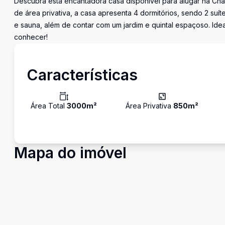
Descubra esta encantadora casa disponível para alugar na Chá
de área privativa, a casa apresenta 4 dormitórios, sendo 2 suít
e sauna, além de contar com um jardim e quintal espaçoso. Ide
conhecer!
Características
Área Total
3000
m²
Área Privativa
850
m²
Mapa do imóvel