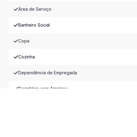
Área de Serviço
Banheiro Social
Copa
Cozinha
Dependência de Empregada
Dormitório com Armários
Escritório
Estar Íntimo
Jardim de Inverno