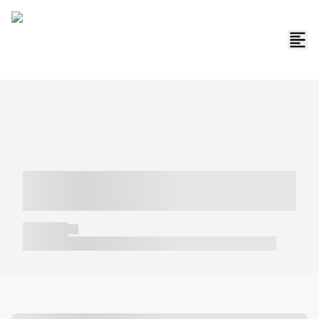
----- ----- -- ------ ---- ---- -- ----- -----
----- --- ------
----- -----
----- ----- -- ------ ---- ---- -- ----- ----- ----- --- ------