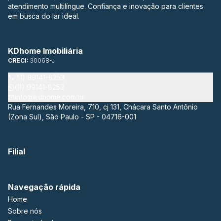
atendimento multilíngue. Confiança e inovação para clientes
em busca do lar ideal.
KDhome Imobiliária
CRECI:
30068-J
(11) 99141-8253
(11) 99141-8253
info@kdhome.com.br
Rua Fernandes Moreira, 710, cj 131, Chácara Santo Antônio
(Zona Sul), São Paulo - SP - 04716-001
Filial
Navegação rápida
Home
Sobre nós