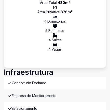
Área Total
480
m²
Área Privativa
376
m²
4
Dormitório
s
5
Banheiro
s
4
Suíte
s
4
Vaga
s
Infraestrutura
Condomínio Fechado
Empresa de Monitoramento
Estacionamento