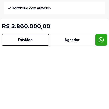
Dormitório com Armários
Estar Íntimo
R$ 3.860.000,00
Jardim de Inverno
Dúvidas
Agendar
Lareira
Lavabo
Piscina
Piso Elevado
Quintal