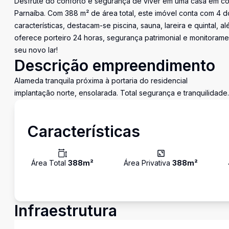
Desfrute do conforto e segurança de viver em uma casa em con
Parnaíba. Com 388 m² de área total, este imóvel conta com 4 d
características, destacam-se piscina, sauna, lareira e quintal
oferece porteiro 24 horas, segurança patrimonial e monitorame
seu novo lar!
Descrição empreendimento
Alameda tranquila próxima à portaria do residencial
implantação norte, ensolarada. Total segurança e tranquilidade
Características
Área Total
388
m²
Área Privativa
388
m²
Infraestrutura