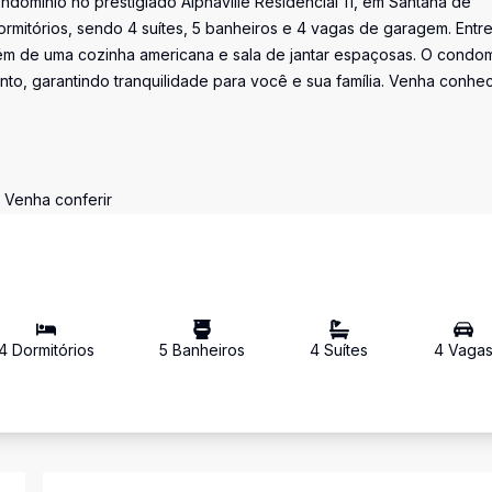
domínio no prestigiado Alphaville Residencial 11, em Santana de
ormitórios, sendo 4 suítes, 5 banheiros e 4 vagas de garagem. Entre
, além de uma cozinha americana e sala de jantar espaçosas. O condo
nto, garantindo tranquilidade para você e sua família. Venha conhe
. Venha conferir
4
Dormitório
s
5
Banheiro
s
4
Suíte
s
4
Vaga