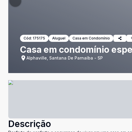
Cód:
175175
Aluguel
Casa em Condomínio
Casa em condomínio espe
Alphaville, Santana De Parnaíba - SP
Descrição