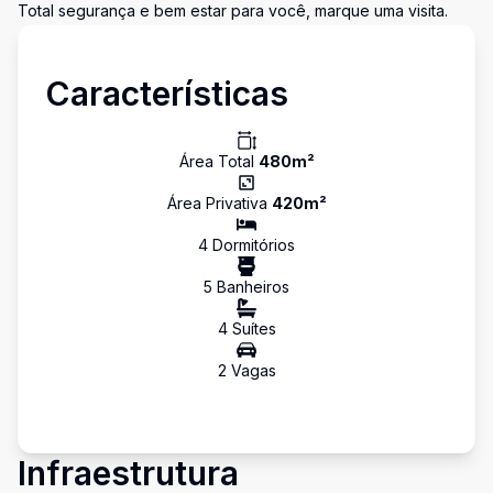
Total segurança e bem estar para você, marque uma visita.
Características
Área Total
480
m²
Área Privativa
420
m²
4
Dormitório
s
5
Banheiro
s
4
Suíte
s
2
Vaga
s
Infraestrutura