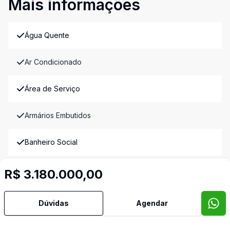
Mais informações
Água Quente
Ar Condicionado
Área de Serviço
Armários Embutidos
Banheiro Social
Copa Cozinha
R$ 3.180.000,00
Cozinha
Dúvidas
Agendar
Cozinha Americana