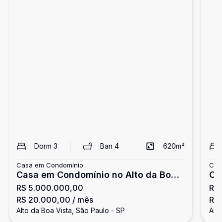
Dorm
3
Ban
4
620
m²
Casa em Condomínio
Cas
Casa em Condomínio no Alto da Boa
Ca
R$ 5.000.000,00
R$
Vista
Vi
R$ 20.000,00
/ mês
R$
Alto da Boa Vista, São Paulo - SP
Alt