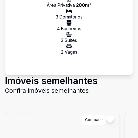
Área Privativa
280
m²
3
Dormitório
s
4
Banheiro
s
3
Suíte
s
2
Vaga
s
Imóveis semelhantes
Confira imóveis semelhantes
Cód:
6283
Comparar
Có