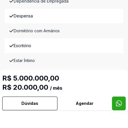
Dependência de Empregada
Despensa
Dormitório com Armários
Escritório
Estar Íntimo
Lavabo
R$ 5.000.000,00
R$ 20.000,00
/ mês
Piscina
Dúvidas
Agendar
Sacada
Sala de Jantar