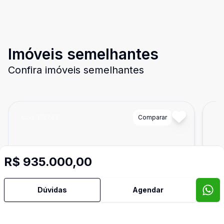
Imóveis semelhantes
Confira imóveis semelhantes
Cód:
175247
Comparar
Có
R$ 935.000,00
Dúvidas
Agendar