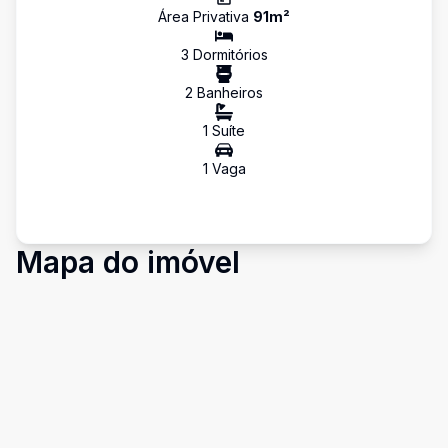
Área Privativa
91
m²
3
Dormitório
s
2
Banheiro
s
1
Suíte
1
Vaga
Mapa do imóvel