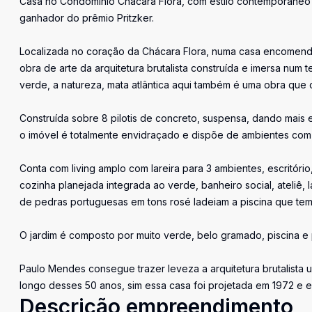
Casa no Condomínio Chácara Flora, com estilo contemporâneo 
ganhador do prêmio Pritzker.
Localizada no coração da Chácara Flora, numa casa encomenda
obra de arte da arquitetura brutalista construída e imersa n
verde, a natureza, mata atlântica aqui também é uma obra que
Construída sobre 8 pilotis de concreto, suspensa, dando mais
o imóvel é totalmente envidraçado e dispõe de ambientes com v
Conta com living amplo com lareira para 3 ambientes, escritório
cozinha planejada integrada ao verde, banheiro social, ateliê
de pedras portuguesas em tons rosé ladeiam a piscina que te
O jardim é composto por muito verde, belo gramado, piscina e 
Paulo Mendes consegue trazer leveza a arquitetura brutalist
longo desses 50 anos, sim essa casa foi projetada em 1972 e 
Descrição empreendimento