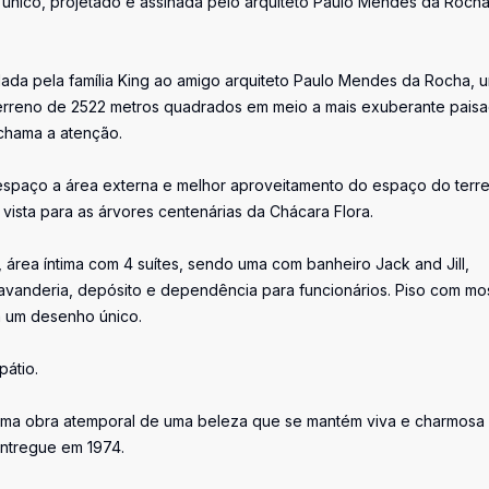
único, projetado e assinada pelo arquiteto Paulo Mendes da Rocha
da pela família King ao amigo arquiteto Paulo Mendes da Rocha, 
um terreno de 2522 metros quadrados em meio a mais exuberante pai
 chama a atenção.
 espaço a área externa e melhor aproveitamento do espaço do terr
ista para as árvores centenárias da Chácara Flora.
, área íntima com 4 suítes, sendo uma com banheiro Jack and Jill,
, lavanderia, depósito e dependência para funcionários. Piso com mo
m um desenho único.
pátio.
a uma obra atemporal de uma beleza que se mantém viva e charmosa
entregue em 1974.