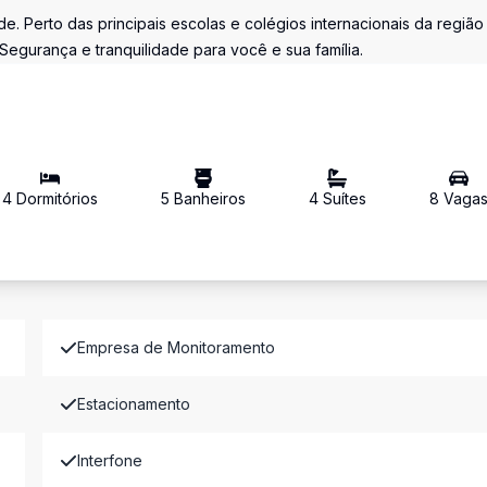
 Perto das principais escolas e colégios internacionais da região
egurança e tranquilidade para você e sua família.
4
Dormitório
s
5
Banheiro
s
4
Suíte
s
8
Vaga
Empresa de Monitoramento
Estacionamento
Interfone