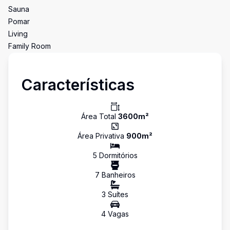
Sauna
Pomar
Living
Family Room
Características
Área Total
3600
m²
Área Privativa
900
m²
5
Dormitório
s
7
Banheiro
s
3
Suíte
s
4
Vaga
s