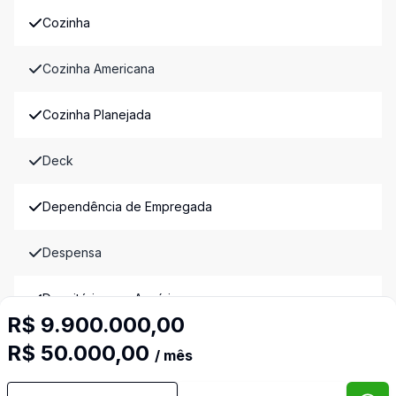
Cozinha
Cozinha Americana
Cozinha Planejada
Deck
Dependência de Empregada
Despensa
Dormitório com Armários
R$ 9.900.000,00
Escritório
R$ 50.000,00
/ mês
Espera para Split