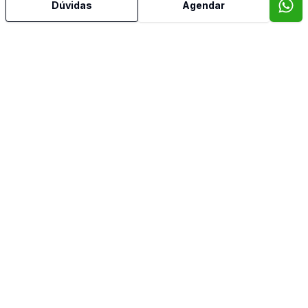
Dúvidas
Agendar
Estar Íntimo
Jardim de Inverno
Lareira
Lavabo
Piscina
Quintal
Reformado
Sala de Jantar