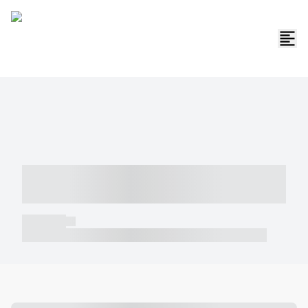
----- ----- -- ------ ---- ---- -- ----- -----
----- --- ------
----- -----
----- ----- -- ------ ---- ---- -- ----- ----- ----- --- ------