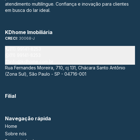
atendimento multilíngue. Confiança e inovação para clientes
em busca do lar ideal.
KDhome Imobiliária
CRECI:
30068-J
(11) 99141-8253
(11) 99141-8253
info@kdhome.com.br
Rua Fernandes Moreira, 710, cj 131, Chácara Santo Antônio
(Zona Sul), São Paulo - SP - 04716-001
Filial
Navegação rápida
Home
Sobre nós