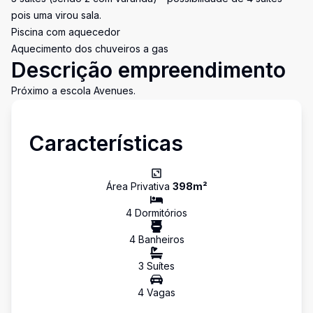
pois uma virou sala.
Piscina com aquecedor
Aquecimento dos chuveiros a gas
Descrição empreendimento
Próximo a escola Avenues.
Características
Área Privativa
398
m²
4
Dormitório
s
4
Banheiro
s
3
Suíte
s
4
Vaga
s