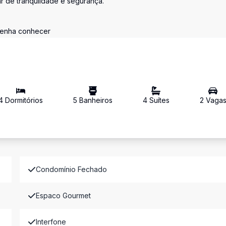
r de tranqulidade e segurança.
 venha conhecer
4
Dormitório
s
5
Banheiro
s
4
Suíte
s
2
Vaga
Condomínio Fechado
Espaco Gourmet
Interfone