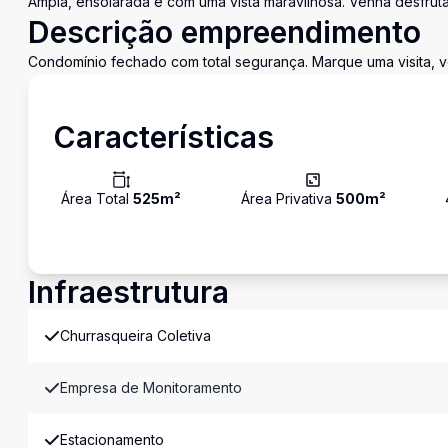
Ampla, ensolarada e com uma vista maravilhosa. Venha desfruta
Descrição empreendimento
Condomínio fechado com total segurança. Marque uma visita,
Características
Área Total
525
m²
Área Privativa
500
m²
Infraestrutura
Churrasqueira Coletiva
Empresa de Monitoramento
Estacionamento