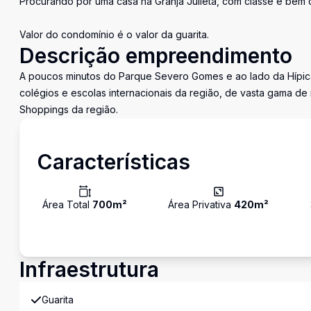
Procurando por uma casa na Granja Julieta, com classe e bem
Valor do condomínio é o valor da guarita.
Descrição empreendimento
A poucos minutos do Parque Severo Gomes e ao lado da Hípica
colégios e escolas internacionais da região, de vasta gama de 
Shoppings da região.
Características
Área Total
700
m²
Área Privativa
420
m²
Infraestrutura
Guarita