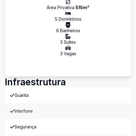
Área Privativa
515
m²
5
Dormitório
s
6
Banheiro
s
3
Suíte
s
3
Vaga
s
Infraestrutura
Guarita
Interfone
Segurança