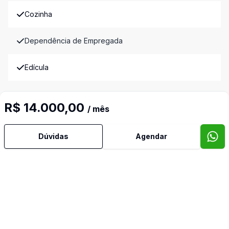
Cozinha
Dependência de Empregada
Edícula
Reformado
R$ 14.000,00
/ mês
Suíte Master
Dúvidas
Agendar
Banheiro de Empregada
Imóveis semelhantes
Confira imóveis semelhantes