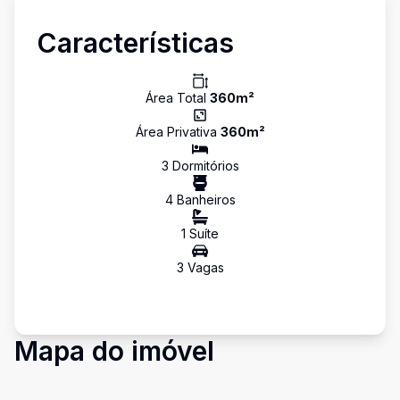
Características
Área Total
360
m²
Área Privativa
360
m²
3
Dormitório
s
4
Banheiro
s
1
Suíte
3
Vaga
s
Mapa do imóvel