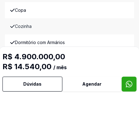
Copa
Cozinha
Dormitório com Armários
R$ 4.900.000,00
Espera para Split
R$ 14.540,00
/ mês
Estar Íntimo
Dúvidas
Agendar
Lavabo
Piscina
Quintal