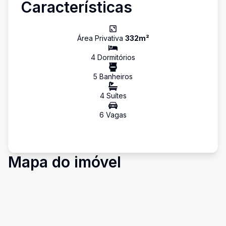
Características
Área Privativa
332
m²
4
Dormitório
s
5
Banheiro
s
4
Suíte
s
6
Vaga
s
Mapa do imóvel