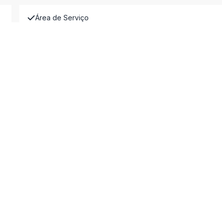
Área de Serviço
Banheiro Social
Copa
Cozinha Planejada
Despensa
Escritório
Lareira
Sala de Jantar