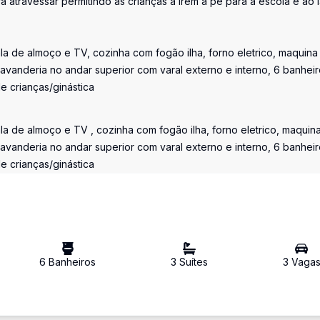
a atravessar permitindo as crianças a irem à pé para a escola e ao 
sala de almoço e TV, cozinha com fogão ilha, forno eletrico, maquina
, lavanderia no andar superior com varal externo e interno, 6 banheir
de crianças/ginástica
sala de almoço e TV , cozinha com fogão ilha, forno eletrico, maquin
, lavanderia no andar superior com varal externo e interno, 6 banheir
de crianças/ginástica
6
Banheiro
s
3
Suíte
s
3
Vaga