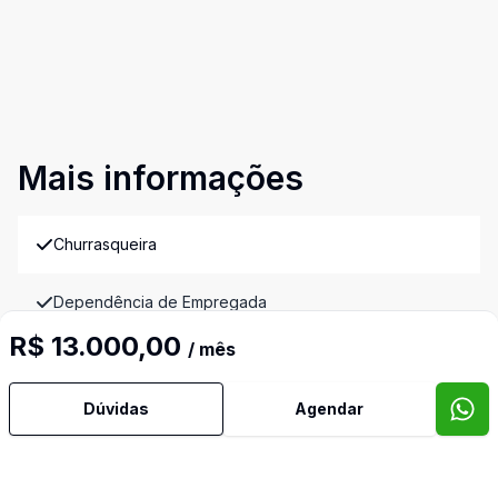
Mais informações
Churrasqueira
Dependência de Empregada
R$ 13.000,00
/ mês
Piscina
Dúvidas
Agendar
Sala de Jantar
Sala de TV