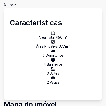
(C) ph15
Características
Área Total
450
m²
Área Privativa
377
m²
3
Dormitório
s
4
Banheiro
s
3
Suíte
s
2
Vaga
s
Mapa do imóvel