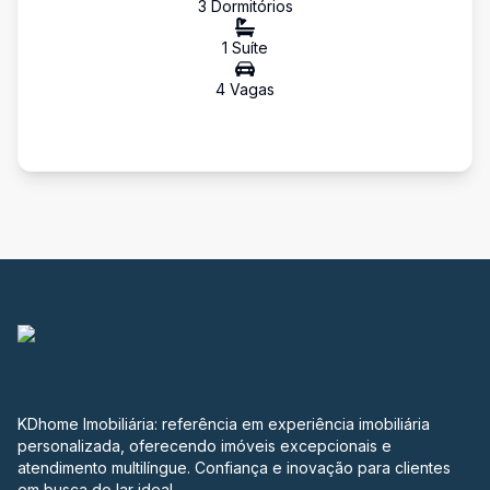
3
Dormitório
s
1
Suíte
4
Vaga
s
KDhome Imobiliária: referência em experiência imobiliária
personalizada, oferecendo imóveis excepcionais e
atendimento multilíngue. Confiança e inovação para clientes
em busca do lar ideal.