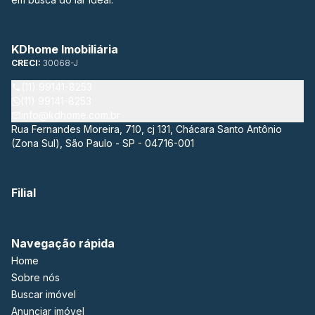
KDhome Imobiliária
CRECI:
30068-J
(11) 99141-8253
(11) 99141-8253
info@kdhome.com.br
Rua Fernandes Moreira, 710, cj 131, Chácara Santo Antônio
(Zona Sul), São Paulo - SP - 04716-001
Filial
Navegação rápida
Home
Sobre nós
Buscar imóvel
Anunciar imóvel