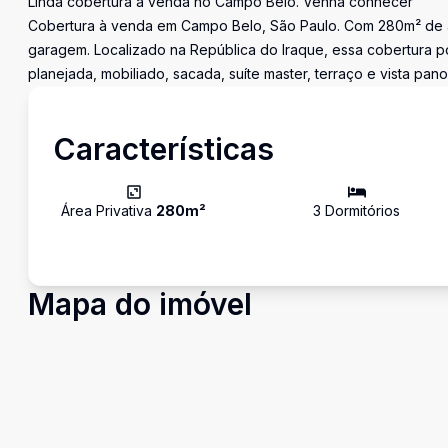
Linda cobertura à venda no Campo Belo. Venha conhecer
Cobertura à venda em Campo Belo, São Paulo. Com 280m² de áre
garagem. Localizado na República do Iraque, essa cobertura p
planejada, mobiliado, sacada, suíte master, terraço e vista pa
Características
Área Privativa
280
m²
3
Dormitório
s
Mapa do imóvel