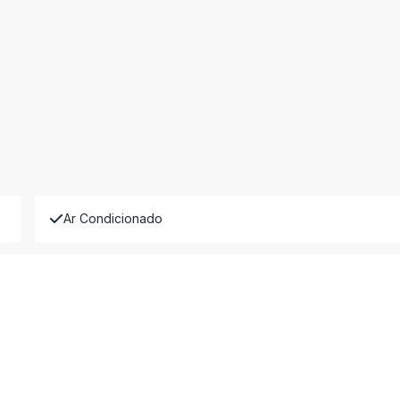
Ar Condicionado
Banheiro Social
Dependência de Empregada
Mobiliado