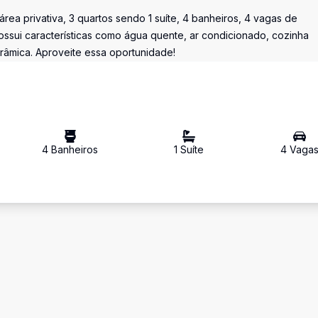
a privativa, 3 quartos sendo 1 suíte, 4 banheiros, 4 vagas de
ossui características como água quente, ar condicionado, cozinha
norâmica. Aproveite essa oportunidade!
4
Banheiro
s
1
Suíte
4
Vaga