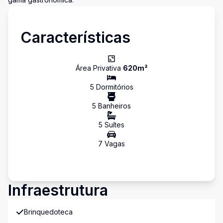
Características
Área Privativa
620
m²
5
Dormitório
s
5
Banheiro
s
5
Suíte
s
7
Vaga
s
Infraestrutura
Brinquedoteca