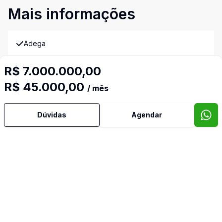
Mais informações
Adega
R$ 7.000.000,00
Água Quente
R$ 45.000,00
/ mês
Ar Condicionado
Dúvidas
Agendar
Área de Serviço
Armários Embutidos
Banheiro Social
Churrasqueira