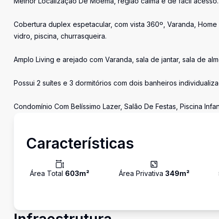
Melhor Localização De Moema, região calma e de fácil acesso.
Cobertura duplex espetacular, com vista 360º, Varanda, Home
vidro, piscina, churrasqueira.
Amplo Living e arejado com Varanda, sala de jantar, sala de al
Possui 2 suítes e 3 dormitórios com dois banheiros individualiz
Condomínio Com Belíssimo Lazer, Salão De Festas, Piscina Infant
Características
Área Total
603
m²
Área Privativa
349
m²