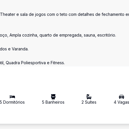
 Theater e sala de jogos com o teto com detalhes de fechamento 
moço, Ampla cozinha, quarto de empregada, sauna, escritório.
ados e Varanda.
il, Quadra Poliesportiva e Fitness.
5
Dormitório
s
5
Banheiro
s
2
Suíte
s
4
Vaga