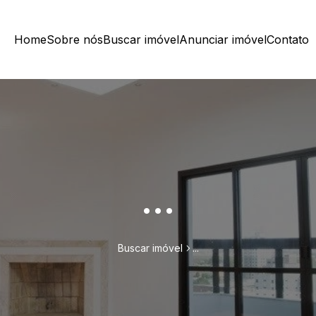
Home
Sobre nós
Buscar imóvel
Anunciar imóvel
Contato
...
Buscar imóvel
...