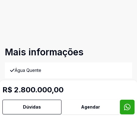
Mais informações
Água Quente
Ar Condicionado
R$ 2.800.000,00
Área de Serviço
Dúvidas
Agendar
Armários Embutidos
Churrasqueira