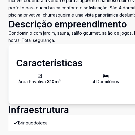
Incrível cobertura à venda e para aluguel no charmoso bairro V
perfeito para quem busca conforto e sofisticação. São 4 dormitó
piscina privativa, churrasqueira e uma vista panorâmica deslum
Descrição empreendimento
Condomínio com jardim, sauna, salão gourmet, salão de jogos, b
horas. Total segurança.
Características
Área Privativa
310
m²
4
Dormitório
s
Infraestrutura
Brinquedoteca