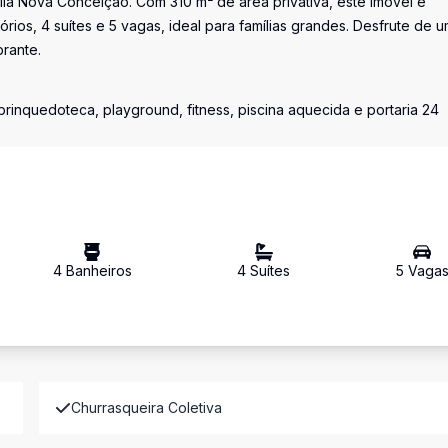
ila Nova Conceição. Com 310 m² de área privativa, este imóvel é
rios, 4 suítes e 5 vagas, ideal para famílias grandes. Desfrute de 
brante.
rinquedoteca, playground, fitness, piscina aquecida e portaria 24
4
Banheiro
s
4
Suíte
s
5
Vaga
Churrasqueira Coletiva