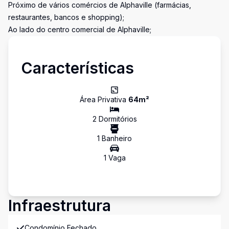
Próximo de vários comércios de Alphaville (farmácias,
restaurantes, bancos e shopping);
Ao lado do centro comercial de Alphaville;
Características
Área Privativa
64
m²
2
Dormitório
s
1
Banheiro
1
Vaga
Infraestrutura
Condomínio Fechado