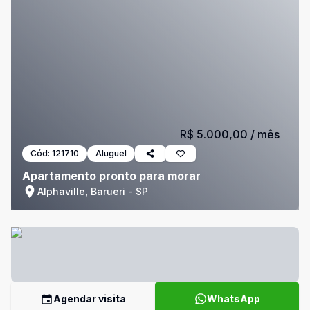
R$ 5.000,00
/ mês
Cód:
121710
Aluguel
Apartamento pronto para morar
Alphaville, Barueri - SP
Agendar visita
WhatsApp