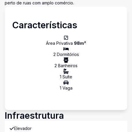
perto de ruas com amplo comércio.
Características
Área Privativa
98
m²
2
Dormitório
s
2
Banheiro
s
1
Suíte
1
Vaga
Infraestrutura
Elevador