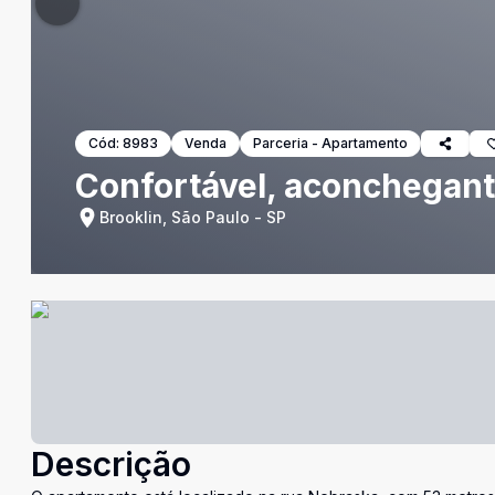
Cód:
8983
Venda
Parceria - Apartamento
Confortável, aconchegan
Brooklin, São Paulo - SP
Descrição