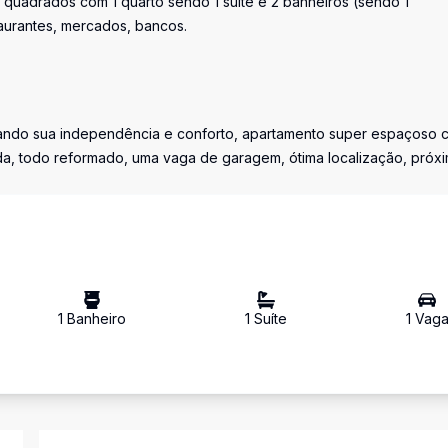
 quadrados com 1 quarto sendo 1 suíte e 2 banheiros (sendo 1
aurantes, mercados, bancos.
ando sua independência e conforto, apartamento super espaçoso 
ada, todo reformado, uma vaga de garagem, ótima localização, próx
1
Banheiro
1
Suíte
1
Vag