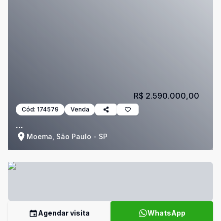
R$ 2.590.000,00
Cód:
174579
Venda
...
Moema, São Paulo - SP
Agendar visita
WhatsApp