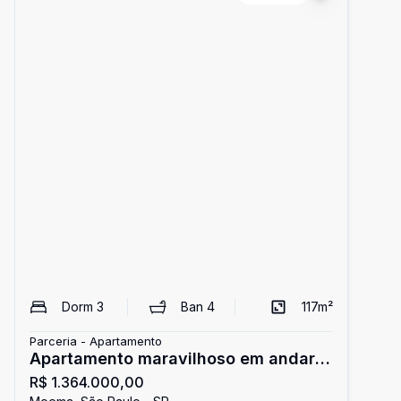
Dorm
3
Ban
4
117
m²
Parceria - Apartamento
Apartamento maravilhoso em andar
R$ 1.364.000,00
alto