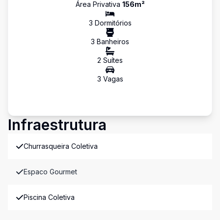
Área Privativa
156
m²
3
Dormitório
s
3
Banheiro
s
2
Suíte
s
3
Vaga
s
Infraestrutura
Churrasqueira Coletiva
Espaco Gourmet
Piscina Coletiva