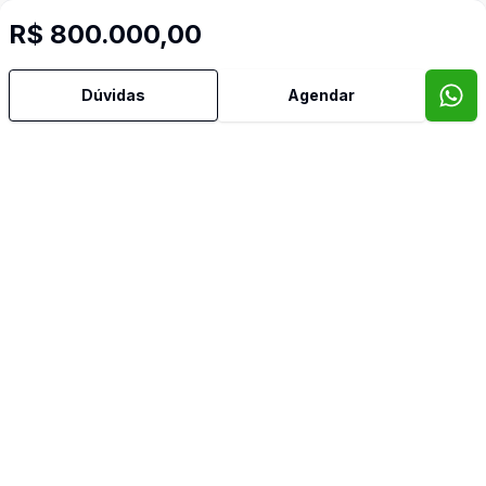
R$ 800.000,00
Dúvidas
Agendar
KDhome Imobiliária: referência em experiência imobiliária
personalizada, oferecendo imóveis excepcionais e
atendimento multilíngue. Confiança e inovação para clientes