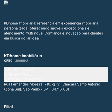
KDhome Imobiliária: referência em experiência imobiliária
personalizada, oferecendo imóveis excepcionais e
atendimento multilíngue. Confiança e inovação para clientes
em busca do lar ideal.
KDhome Imobiliária
CRECI:
30068-J
(11) 99141-8253
(11) 99141-8253
info@kdhome.com.br
Rua Fernandes Moreira, 710, cj 131, Chácara Santo Antônio
(Zona Sul), São Paulo - SP - 04716-001
Filial