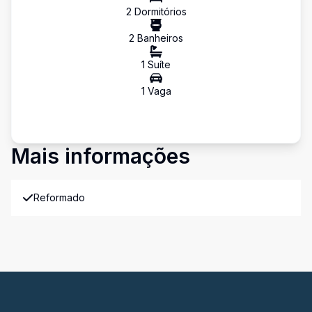
2
Dormitório
s
2
Banheiro
s
1
Suíte
1
Vaga
Mais informações
Reformado