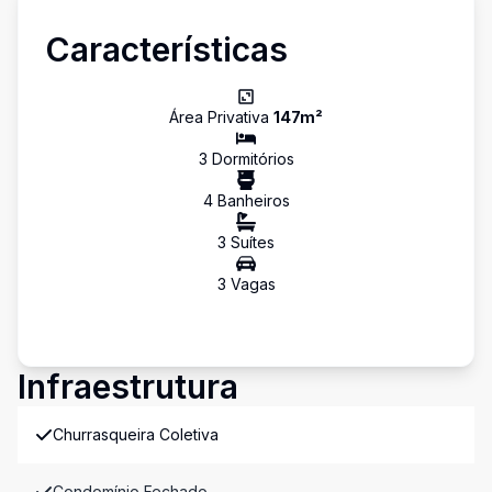
Características
Área Privativa
147
m²
3
Dormitório
s
4
Banheiro
s
3
Suíte
s
3
Vaga
s
Infraestrutura
Churrasqueira Coletiva
Condomínio Fechado