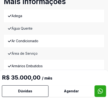
Mais informações
Adega
Água Quente
Ar Condicionado
Área de Serviço
Armários Embutidos
R$ 35.000,00
/ mês
Banheiro Social
Dúvidas
Agendar
Churrasqueira
Cozinha